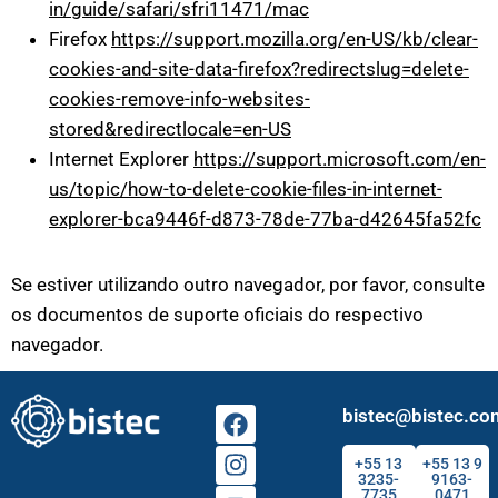
in/guide/safari/sfri11471/mac
Firefox
https://support.mozilla.org/en-US/kb/clear-
cookies-and-site-data-firefox?redirectslug=delete-
cookies-remove-info-websites-
stored&redirectlocale=en-US
Internet Explorer
https://support.microsoft.com/en-
us/topic/how-to-delete-cookie-files-in-internet-
explorer-bca9446f-d873-78de-77ba-d42645fa52fc
Se estiver utilizando outro navegador, por favor, consulte
os documentos de suporte oficiais do respectivo
navegador.
bistec@bistec.co
+55 13
+55 13 9
3235-
9163-
7735
0471